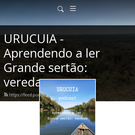
URUCUIA -
Aprendendo a ler
Grande sertão:
veredas
https://feed.podbean.com/urucuia/feed.xml