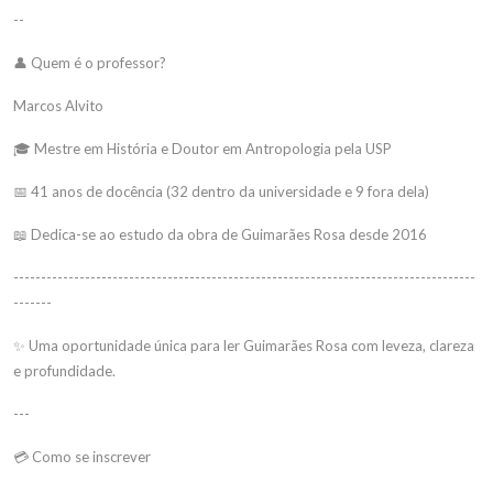
--
👤 Quem é o professor?
Marcos Alvito
🎓 Mestre em História e Doutor em Antropologia pela USP
📅 41 anos de docência (32 dentro da universidade e 9 fora dela)
📖 Dedica-se ao estudo da obra de Guimarães Rosa desde 2016
------------------------------------------------------------------------------------
-------
✨ Uma oportunidade única para ler Guimarães Rosa com leveza, clareza
e profundidade.
---
💳 Como se inscrever