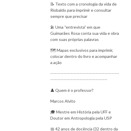
📝 Texto com a cronologia da vida de
Riobaldo para imprimir e consultar
sempre que precisar
🎤 Uma “entrevista” em que
Guimarães Rosa conta sua vida e obra
com suas próprias palavras
🗺 Mapas exclusivos para imprimir,
colocar dentro do livro e acompanhar
a ação
-----------------------------------------------
---------------------------------------
👤 Quem é o professor?
Marcos Alvito
🎓 Mestre em História pela UFF e
Doutor em Antropologia pela USP
📅 42 anos de docência (32 dentro da