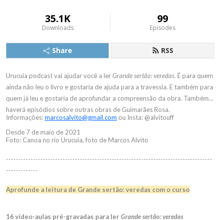
35.1K
99
Downloads
Episodes
Share
RSS
Urucuia podcast vai ajudar você a ler
Grande sertão: veredas
. É para quem
ainda não leu o livro e gostaria de ajuda para a travessia. E também para
quem já leu e gostaria de aprofundar a compreensão da obra. Também
haverá episódios sobre outras obras de Guimarães Rosa.
Informações:
marcosalvito@gmail.com
ou Insta: @alvitouff
Desde 7 de maio de 2021
Foto: Canoa no rio Urucuia, foto de Marcos Alvito
------------------------------------------------------------------------------------
-------------
Aprofunde a leitura de Grande sertão: veredas com o curso
16 vídeo-aulas pré-gravadas para ler
Grande sertão: veredas