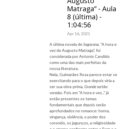
Augusto
Matraga” - Aula
8 (última) -
1:04:56
Apr 16, 2021
A última novela de
Sagarana
, "A hora e
vez de Augusto Matraga", foi
considerada por Antonio Candido
como uma das mais perfeitas da
nossa literatura.
Nela, Guimarães Rosa parece estar se
exercitando para o que depois viria a
ser sua obra-prima,
Grande sertão:
veredas
. Pois em "A hora e vez..." já
estão presentes os temas
fundamentais que depois serão
aprofundados no romance: honra,
vingança, violência, o poder dos
coronéis, os jagunços, a religiosidade
e o eterno confronto entre o Bem e o