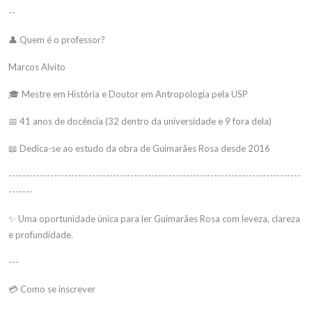
--
👤 Quem é o professor?
Marcos Alvito
🎓 Mestre em História e Doutor em Antropologia pela USP
📅 41 anos de docência (32 dentro da universidade e 9 fora dela)
📖 Dedica-se ao estudo da obra de Guimarães Rosa desde 2016
------------------------------------------------------------------------------------
-------
✨ Uma oportunidade única para ler Guimarães Rosa com leveza, clareza
e profundidade.
---
💳 Como se inscrever