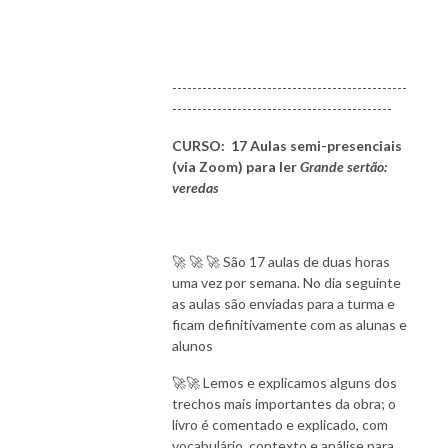
-----------------------------------------------
--------------------------------------------
CURSO: 17 Aulas semi-presenciais
(via Zoom) para ler
Grande sertão:
veredas
🚀 🚀 🚀 São 17 aulas de duas horas
uma vez por semana. No dia seguinte
as aulas são enviadas para a turma e
ficam definitivamente com as alunas e
alunos
🚀🚀 Lemos e explicamos alguns dos
trechos mais importantes da obra; o
livro é comentado e explicado, com
vocabulário, contexto e análise para