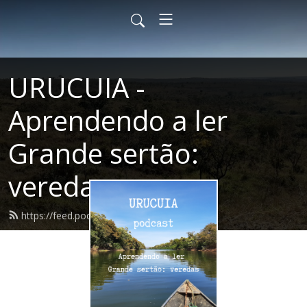
URUCUIA -
Aprendendo a ler
Grande sertão:
veredas
https://feed.podbean.com/urucuia/feed.xml