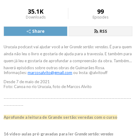
35.1K
99
Downloads
Episodes
Share
RSS
Urucuia podcast vai ajudar você a ler
Grande sertão: veredas
. É para quem
ainda não leu o livro e gostaria de ajuda para a travessia. E também para
quem já leu e gostaria de aprofundar a compreensão da obra. Também
haverá episódios sobre outras obras de Guimarães Rosa.
Informações:
marcosalvito@gmail.com
ou Insta: @alvitouff
Desde 7 de maio de 2021
Foto: Canoa no rio Urucuia, foto de Marcos Alvito
------------------------------------------------------------------------------------
-------------
Aprofunde a leitura de Grande sertão: veredas com o curso
16 vídeo-aulas pré-gravadas para ler
Grande sertão: veredas