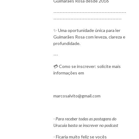
Guimarães Rosa desde 2016
-----------------------------------------------
--------------------------------------------
✨ Uma oportunidade única para ler
Guimarães Rosa com leveza, clareza e
profundidade.
---
💳 Como se inscrever: solicite mais
informações em
marcosalvito@gmail.com
- Para receber todas as postagens do
Urucuia basta se inscrever no podcast
- Ficaria muito feliz se vocês